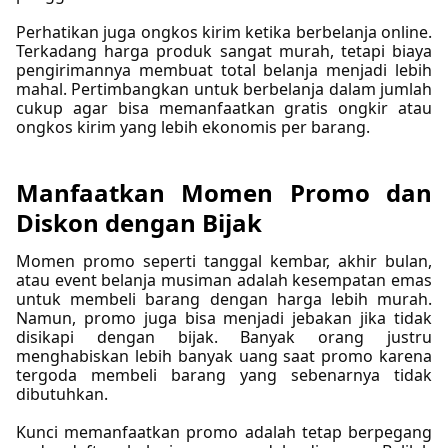
Perhatikan juga ongkos kirim ketika berbelanja online. 
Terkadang harga produk sangat murah, tetapi biaya 
pengirimannya membuat total belanja menjadi lebih 
mahal. Pertimbangkan untuk berbelanja dalam jumlah 
cukup agar bisa memanfaatkan gratis ongkir atau 
ongkos kirim yang lebih ekonomis per barang.
Manfaatkan Momen Promo dan 
Diskon dengan Bijak
Momen promo seperti tanggal kembar, akhir bulan, 
atau event belanja musiman adalah kesempatan emas 
untuk membeli barang dengan harga lebih murah. 
Namun, promo juga bisa menjadi jebakan jika tidak 
disikapi dengan bijak. Banyak orang justru 
menghabiskan lebih banyak uang saat promo karena 
tergoda membeli barang yang sebenarnya tidak 
dibutuhkan.
Kunci memanfaatkan promo adalah tetap berpegang 