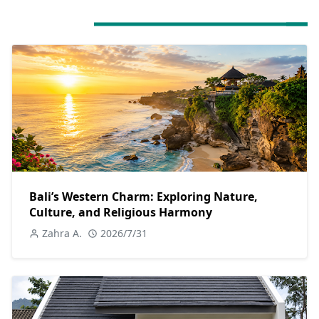
RELATED POST
Bali’s Western Charm: Exploring Nature,
Culture, and Religious Harmony
Zahra A.
2026/7/31