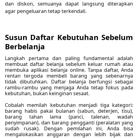
dan diskon, semuanya dapat langsung diterapkan
agar pengeluaran tetap terkendali.
Susun Daftar Kebutuhan Sebelum 
Berbelanja
Langkah pertama dan paling fundamental adalah 
membuat daftar belanja sebelum keluar rumah atau 
membuka aplikasi belanja online. Tanpa daftar, Anda 
rentan tergoda membeli barang yang sebenarnya 
tidak dibutuhkan. Daftar belanja berfungsi sebagai 
rambu-rambu yang menjaga Anda tetap fokus pada 
kebutuhan, bukan keinginan sesaat.
Cobalah memilah kebutuhan menjadi tiga kategori: 
barang habis pakai bulanan (sabun, deterjen, tisu), 
barang tahan lama (panci, talenan, wadah 
penyimpanan), dan barang pengganti (peralatan yang 
sudah rusak). Dengan pemilahan ini, Anda bisa 
mengalokasikan anggaran dengan lebih bijak dan 