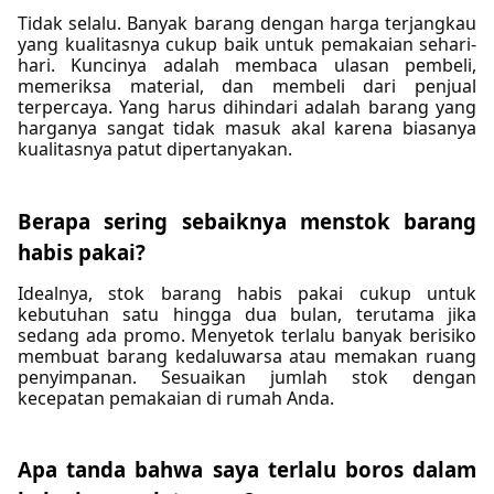
Tidak selalu. Banyak barang dengan harga terjangkau 
yang kualitasnya cukup baik untuk pemakaian sehari-
hari. Kuncinya adalah membaca ulasan pembeli, 
memeriksa material, dan membeli dari penjual 
terpercaya. Yang harus dihindari adalah barang yang 
harganya sangat tidak masuk akal karena biasanya 
kualitasnya patut dipertanyakan.
Berapa sering sebaiknya menstok barang 
habis pakai?
Idealnya, stok barang habis pakai cukup untuk 
kebutuhan satu hingga dua bulan, terutama jika 
sedang ada promo. Menyetok terlalu banyak berisiko 
membuat barang kedaluwarsa atau memakan ruang 
penyimpanan. Sesuaikan jumlah stok dengan 
kecepatan pemakaian di rumah Anda.
Apa tanda bahwa saya terlalu boros dalam 