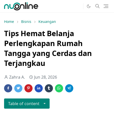
Home
Bisnis
Keuangan
Tips Hemat Belanja
Perlengkapan Rumah
Tangga yang Cerdas dan
Terjangkau
Zahra A.
Jun 28, 2026
Table of content