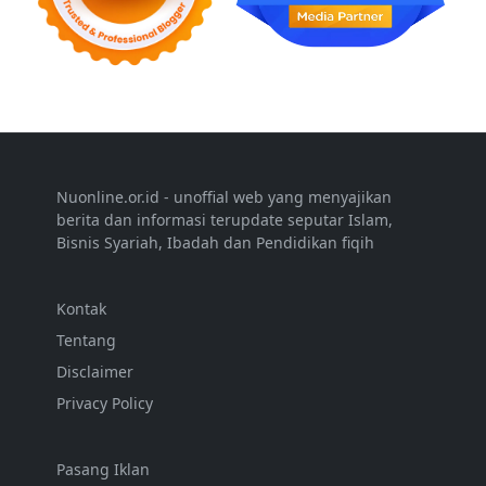
Nuonline.or.id - unoffial web yang menyajikan
berita dan informasi terupdate seputar Islam,
Bisnis Syariah, Ibadah dan Pendidikan fiqih
Kontak
Tentang
Disclaimer
Privacy Policy
Pasang Iklan