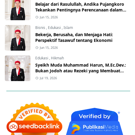
Belajar dari Rasulullah, Andika Pujangkoro
Tekankan Pentingnya Perencanaan dalam
Berwirausaha
Jun 15, 2026
Bisnis
,
Edukasi
,
Islam
Bekerja, Berusaha, dan Menjaga Hati:
Perspektif Tasawuf tentang Ekonomi
Jun 15, 2026
Edukasi
,
Hikmah
Syeikh Muda Muhammad Harun, M.Ec.Dev.:
Bukan Jodoh atau Rezeki yang Membuat
Manusia Gelisah, tetapi Hati yang Lupa
Jul 19, 2026
kepada Allah