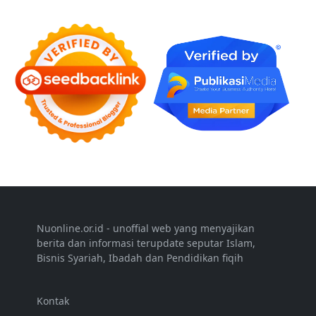
Nuonline.or.id - unoffial web yang menyajikan
berita dan informasi terupdate seputar Islam,
Bisnis Syariah, Ibadah dan Pendidikan fiqih
Kontak