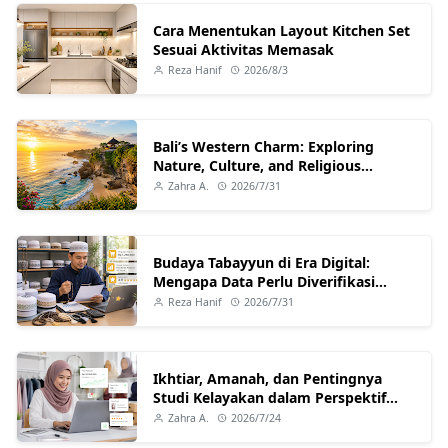
Cara Menentukan Layout Kitchen Set
Sesuai Aktivitas Memasak
Reza Hanif
2026/8/3
Bali’s Western Charm: Exploring
Nature, Culture, and Religious
Harmony
Zahra A.
2026/7/31
Budaya Tabayyun di Era Digital:
Mengapa Data Perlu Diverifikasi
Sebelum Dipercaya?
Reza Hanif
2026/7/31
Ikhtiar, Amanah, dan Pentingnya
Studi Kelayakan dalam Perspektif
Islam
Zahra A.
2026/7/24