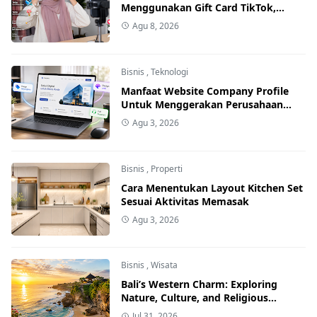
Menggunakan Gift Card TikTok,
Lengkap!
Agu 8, 2026
Bisnis
,
Teknologi
Manfaat Website Company Profile
Untuk Menggerakan Perusahaan
Ditengah Ekonomi Yang Kurang
Agu 3, 2026
Stabil
Bisnis
,
Properti
Cara Menentukan Layout Kitchen Set
Sesuai Aktivitas Memasak
Agu 3, 2026
Bisnis
,
Wisata
Bali’s Western Charm: Exploring
Nature, Culture, and Religious
Harmony
Jul 31, 2026