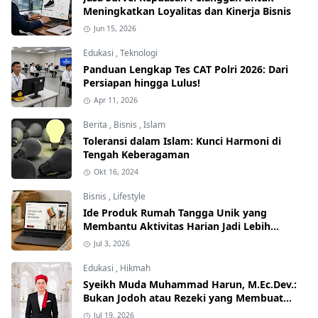
Meningkatkan Loyalitas dan Kinerja Bisnis
Jun 15, 2026
Edukasi
,
Teknologi
Panduan Lengkap Tes CAT Polri 2026: Dari
Persiapan hingga Lulus!
Apr 11, 2026
Berita
,
Bisnis
,
Islam
Toleransi dalam Islam: Kunci Harmoni di
Tengah Keberagaman
Okt 16, 2024
Bisnis
,
Lifestyle
Ide Produk Rumah Tangga Unik yang
Membantu Aktivitas Harian Jadi Lebih
Praktis
Jul 3, 2026
Edukasi
,
Hikmah
Syeikh Muda Muhammad Harun, M.Ec.Dev.:
Bukan Jodoh atau Rezeki yang Membuat
Manusia Gelisah, tetapi Hati yang Lupa
Jul 19, 2026