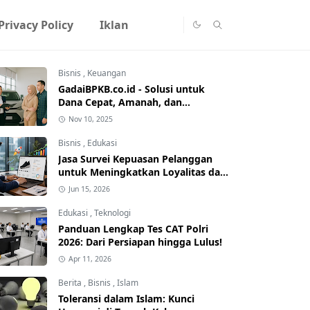
Privacy Policy
Iklan
Bisnis
,
Keuangan
GadaiBPKB.co.id - Solusi untuk
Dana Cepat, Amanah, dan
Profesional
Nov 10, 2025
Bisnis
,
Edukasi
Jasa Survei Kepuasan Pelanggan
untuk Meningkatkan Loyalitas dan
Kinerja Bisnis
Jun 15, 2026
Edukasi
,
Teknologi
Panduan Lengkap Tes CAT Polri
2026: Dari Persiapan hingga Lulus!
Apr 11, 2026
Berita
,
Bisnis
,
Islam
Toleransi dalam Islam: Kunci