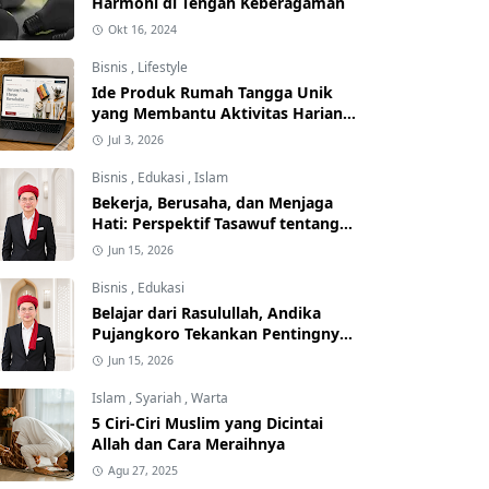
Harmoni di Tengah Keberagaman
Okt 16, 2024
Bisnis
,
Lifestyle
Ide Produk Rumah Tangga Unik
yang Membantu Aktivitas Harian
Jadi Lebih Praktis
Jul 3, 2026
Bisnis
,
Edukasi
,
Islam
Bekerja, Berusaha, dan Menjaga
Hati: Perspektif Tasawuf tentang
Ekonomi
Jun 15, 2026
Bisnis
,
Edukasi
Belajar dari Rasulullah, Andika
Pujangkoro Tekankan Pentingnya
Perencanaan dalam Berwirausaha
Jun 15, 2026
Islam
,
Syariah
,
Warta
5 Ciri-Ciri Muslim yang Dicintai
Allah dan Cara Meraihnya
Agu 27, 2025