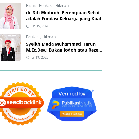
Bisnis
,
Edukasi
,
Hikmah
dr. Siti Mudiroh: Perempuan Sehat
adalah Fondasi Keluarga yang Kuat
Jun 15, 2026
Edukasi
,
Hikmah
Syeikh Muda Muhammad Harun,
M.Ec.Dev.: Bukan Jodoh atau Rezeki
yang Membuat Manusia Gelisah,
Jul 19, 2026
tetapi Hati yang Lupa kepada Allah